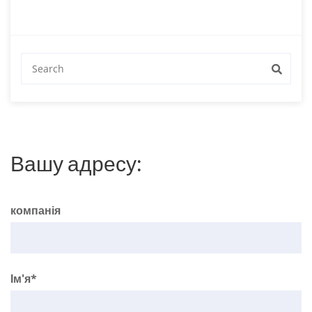
Зверніться в мовну школу.
Зверніться в мовну школу Sprachschule
Aktiv Цюріх
.
Sprachschule Aktiv
Вашу адресу:
компанія
Ім'я*