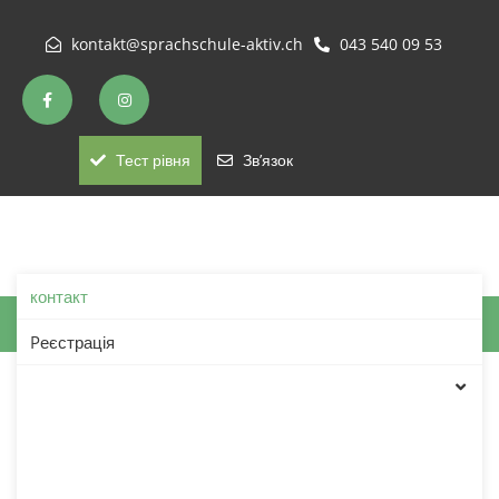
kontakt@sprachschule-aktiv.ch
043 540 09 53
Тест рівня
Зв’язок
контакт
Контакт
Pеєстрація
Зверніться в мовну школу
Sprachschule Aktiv