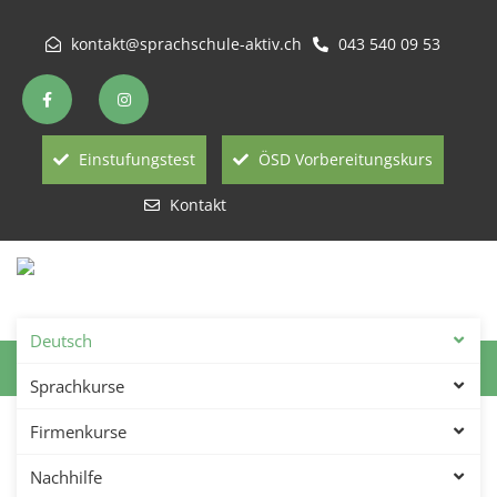
kontakt@sprachschule-aktiv.ch
043 540 09 53
Einstufungstest
ÖSD Vorbereitungskurs
Kontakt
Deutsch
Deutsch Abendkurse In Winterthur
Sprachkurse
Deutsch Abendkurse in
Firmenkurse
Winterthur – Abendschule
Nachhilfe