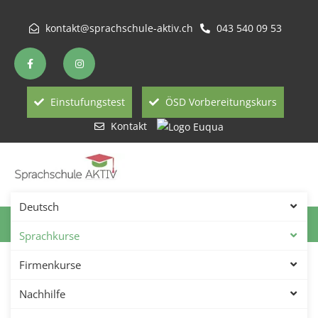
kontakt@sprachschule-aktiv.ch
043 540 09 53
Einstufungstest
ÖSD Vorbereitungskurs
Kontakt
Deutsch
Englisch Privatunterricht In
Sprachkurse
Englisch Privatunterricht in
Winterthur
Firmenkurse
Zürich – Privatlehrer für
Nachhilfe