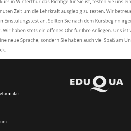
kurs in Winterthur das Richtige für Sie ist, testen Sie uns e
uten Zeit um die Lehrkraft ausgiebig zu testen. Wir betreue
nen Einstufungstest an. Sollten Sie nach dem Kursbeginn irg
 Wir haben stets ein offenes Ohr für Ihre Anliegen. Uns ist 
 eine neue Sprache, sondern Sie haben auch viel Spaß am Unt
ck.
eformular
sum