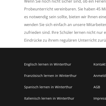
Wenn Sie noch nicht sicher sind, ob ein Ferien
Probeunterricht vereinbaren. Sie haben 45 Min
es notwendig sein sollte, bieten wir Ihnen ei
wenden Sie sich einfach an unsere Mitarbeiter.
zufrieden sind. Ihre Schüler lernen nicht nur
Eindrücke zu ihrem regulären Unterricht zurü
Englisch lernen in Winterthur
Kontakt
Französisch lernen in Winterthur
Anmeld
Spanisch lernen in Winterthur
AGB
Italienisch lernen in Winterthur
Impres