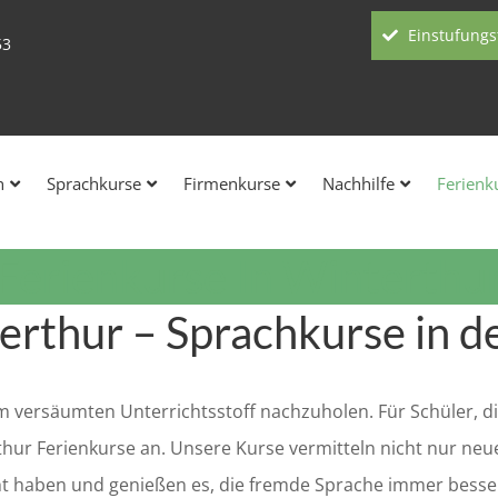
Einstufungs
53
h
Sprachkurse
Firmenkurse
Nachhilfe
Ferienk
Ferienkurse In Winterthu
erthur – Sprachkurse in d
m versäumten Unterrichtsstoff nachzuholen. Für Schüler, d
erthur Ferienkurse an. Unsere Kurse vermitteln nicht nur ne
cht haben und genießen es, die fremde Sprache immer besse