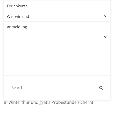
für Italienischkurse
Ferienkurse
Wer wir sind
Zu den beliebtesten Urlaubsländern Europas gehört
Anmeldung
sicherlich Italien. Schon alleine aus diesem Grund lohnt
es sich, die Sprache des Landes zu lernen. Hinzu
kommt, dass die Sprache wunderschön klingt und
leicht zu erlernen ist. Die Sprachschule Aktiv in
Winterthur bietet Ihnen mehrere Italienischkurse an.
Sämtliche Angebote ermöglichen es Ihnen die Sprache
schnell und effektiv zu erlernen. Der Unterschied liegt
in der Intensität der Betreuung. Jetzt Italienisch lernen
in Winterthur und gratis Probestunde sichern!