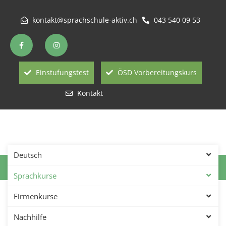
kontakt@sprachschule-aktiv.ch
043 540 09 53
Einstufungstest
ÖSD Vorbereitungskurs
Kontakt
Deutsch
Italienisch
Sprachkurse
Italienisch lernen in
Firmenkurse
Winterthur – Sprachschule
Nachhilfe