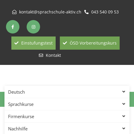
kontakt@sprachschule-aktiv.ch
043 540 09 53
Einstufungstest
ÖSD Vorbereitungskurs
Kontakt
Deutsch
Koreanisch Lernen In Winterthur
Sprachkurse
Koreanisch lernen in
Firmenkurse
Winterthur – Sprachschule
Nachhilfe